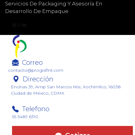
Saltar
Servicios De Packaging Y Asesoría En
al
Desarrollo De Empaque
contenido
Facebook
Pinterest
YouTube
Correo
contacto@prografint.com
Dirección
Encinas 39, Amp San Marcos Nte, Xochimilco, 16038
Ciudad de México, CDMX
Telefono
55 5489 6310