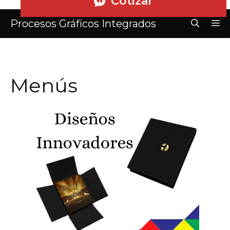
Cotizar
Procesos Gráficos Integrados
M
Menús