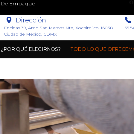
Facebook
Pi
lo De Empaque
Dirección
Encinas 39, Amp San Marcos Nte, Xochimilco, 16038
55 5
Ciudad de México, CDMX
¿POR QUÉ ELEGIRNOS?
TODO LO QUE OFRECEM